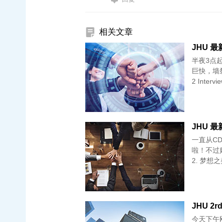
相关文章
JHU 最新
半夜3点起
巨快，墙
2 Intervi
JHU 
一直从C
啦！不过
2. 梦想之
JHU 2r
今天下午