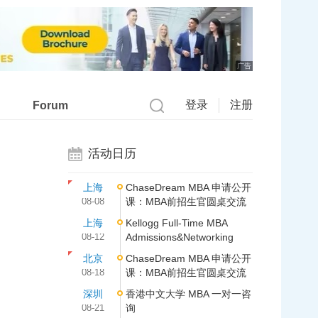
广告
登录
注册
Forum
活动日历
上海
ChaseDream MBA 申请公开
08-08
课：MBA前招生官圆桌交流
上海
Kellogg Full-Time MBA
08-12
Admissions&Networking
北京
ChaseDream MBA 申请公开
08-18
课：MBA前招生官圆桌交流
深圳
香港中文大学 MBA 一对一咨
08-21
询