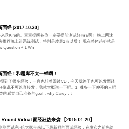
面经 [2017.10.30]
来录Kira的。宝宝提醒各位一定要提前测试好Kira啊！ 晚上网速
裂推荐晚上进系统测试，特别是凌晨1点以后！ 现在整体趋势就是
ew Question + 1 Wri
最新面经！和题库不太一样啊！
D得到了很多经验，一直也想着回馈CD，今天我终于也可以发面经
好像说不可以直接发，我就大概说一下吧。1. 准备一下仰慕的人吧
类的感觉自己准备的goal，why Carey，t
d Round Virtual 面经狂热来袭 【2015-01-20】
刚刚面试完~给大家带来以下最新鲜的面试经验，在发布之前先给