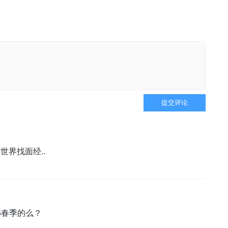
提交评论
满世界找面经..
6春季的么？