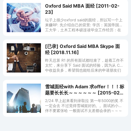
Oxford Said MBA 面经 [2011-02-
23]
坛子上很少oxford said的面经，所以写一个上
来赚RP. 先介绍自己的背景: 学历：英国帝国理
工大学，土木工程本硕连读毕业工作经历：在
英国第二大的工程咨询管理公司工作两年半
GMAT: 690
[已录] Oxford Said MBA Skype 面
经 [2018.11.16]
昨天总算 R1 的所有面试都结束了，趁着工作不
太忙，来分享下 Said 面试的经验，因为从 CD
中收益良多，希望我也能给后来的申请朋友们
提供一点参考。 Said 是我唯一申请的一所欧洲
的 MBA，其
雪城面经with Adam 求offer！！！标
题要长长长～～～～～～ [2015-02-
24]
2/24 早上起来看到录取拉 第一年5000的奖 不
一定会去 不过觉得雪城挺好的。。面试的小伙
伴不要紧张哈 一般面试不太差都会录的～～～
加油～～～～一个小时前面完了雪城。面试一
共21分钟。。