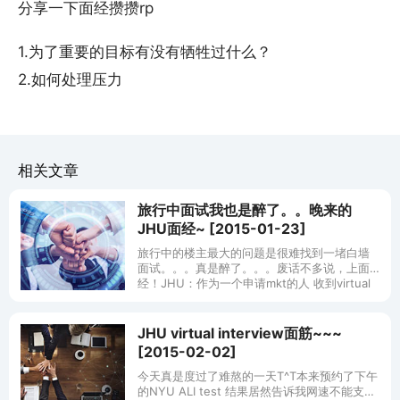
分享一下面经攒攒rp
1.为了重要的目标有没有牺牲过什么？
2.如何处理压力
相关文章
旅行中面试我也是醉了。。晚来的
JHU面经~ [2015-01-23]
旅行中的楼主最大的问题是很难找到一堵白墙
面试。。。真是醉了。。。废话不多说，上面
经！JHU：作为一个申请mkt的人 收到virtual
也是醉了。。。大概是因为R2，JHU的mkt是
15号收到的virt
JHU virtual interview面筋~~~
[2015-02-02]
今天真是度过了难熬的一天T^T本来预约了下午
的NYU ALI test 结果居然告诉我网速不能支