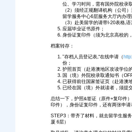
位、学习时间，需有国外院校录
（2）须经正规翻译机构（公司
留学服务中心6层服务大厅内办
（3）赴美留学的请带I-20表格
应届毕业证书原件；
身份证复印件（须为北京高校的，
档案转存：
"存档人员登记表,“在线申请（
http
份；
护照首页（赴港澳地区攻读学位
国（境）外院校录取通知书（OF
已获得前往国家签证页（赴港澳
已经在国（境）外就读者，须提交
总结一下，护照&签证（原件+复印件），
印件），身份证复印件，还有两张申请
STEP3：带齐了材料，就去留学生服
厦 6层）