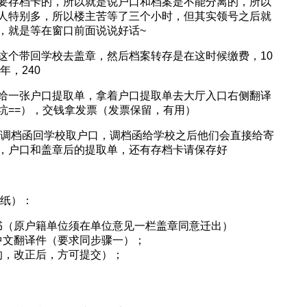
要存档卡的，所以就是说户口和档案是不能分离的，所以
人特别多，所以楼主苦等了三个小时，但其实领号之后就
，就是等在窗口前面说说好话~
这个带回学校去盖章，然后档案转存是在这时候缴费，10
年，240
给一张户口提取单，拿着户口提取单去大厅入口右侧翻译
坑==），交钱拿发票（发票保留，有用）
单和调档函回学校取户口，调档函给学校之后他们会直接给寄
，户口和盖章后的提取单，还有存档卡请保存好
4纸）：
书（原户籍单位须在单位意见一栏盖章同意迁出）
中文翻译件（要求同步骤一）；
的，改正后，方可提交）；