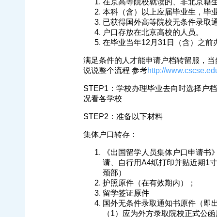
在京高等院校就读的、非北京籍
本科（含）以上应届毕业生，毕
已获得国外高等院校无条件录取
户口存放在北京高校的人员。
在毕业当年12月31日（含）之
满足条件的人才能申请户档转留服，当
说说整个流程 参考
http://www.cscse.ed
STEP1：学校办理毕业去向时选择
况看各学校
STEP2：准备以下材料
集体户口转存：
《出国留学人员集体户口申请书》（教育
请、自行用A4纸打印并贴近期1
颈部）
护照原件（在有效期内）；
留学签证原件
国外无条件录取通知书原件（即
（1）应为外方录取院校正式公