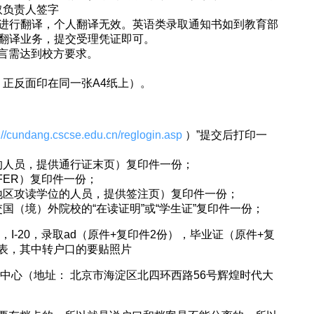
取负责人签字
）进行翻译，个人翻译无效。英语类录取通知书如到教育部
理翻译业务，提交受理凭证即可。
,语言需达到校方要求。
正反面印在同一张A4纸上）。
://cundang.cscse.edu.cn/reglogin.asp
）”提交后打印一
的人员，提供通行证末页）复印件一份；
FER）复印件一份；
地区攻读学位的人员，提供签注页）复印件一份；
国（境）外院校的“在读证明”或“学生证”复印件一份；
I-20，录取ad（原件+复印件2份），毕业证（原件+复
表，其中转户口的要贴照片
务中心（地址： 北京市海淀区北四环西路56号辉煌时代大