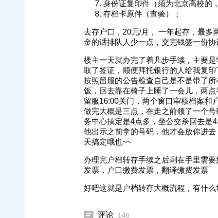
身份证复印件（须为北京高校的，
存档卡原件（查验）；
去存户口，20元/月， 一年起存，最
金的话排队人少一点，交完钱签一份协
楼主一天就办完了着几步手续，主要是学
取了签证，顺便拜托银行的人给我复印了
按照留服的公告检查自己是不是带了所
饭，回去靠在椅子上睡了一会儿，两点
留服16:00关门，两个窗口审核档案
做完大概是三点，在走之前领了一个号
务中心搞定是4点多，坐公交杀回去是4
他出示之前拿的号码，他才会放你进去
天搞定哦也~~
办理完户档转存手续之后剩在手里需要
发票，户口缴费发票，翻译缴费发票
好吧这就是户档转存大概流程，有什么
评论
146