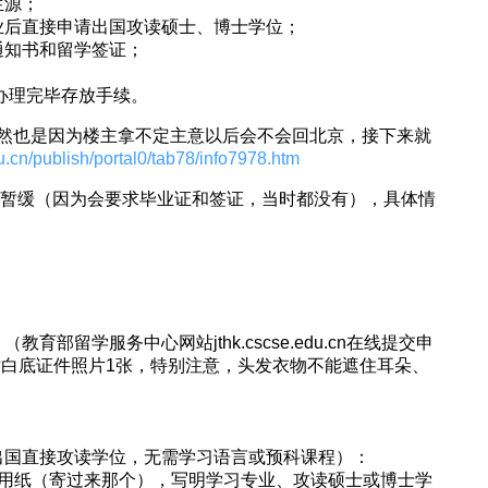
生源；
业后直接申请出国攻读硕士、博士学位；
通知书和留学签证；
前办理完毕存放手续。
然也是因为楼主拿不定主意以后会不会回北京，接下来就
u.cn/publish/portal0/tab78/info7978.htm
户档暂缓（因为会要求毕业证和签证，当时都没有），具体情
部留学服务中心网站jthk.cscse.edu.cn在线提交申
寸白底证件照片1张，特别注意，头发衣物不能遮住耳朵、
出国直接攻读学位，无需学习语言或预科课程）：
函用纸（寄过来那个），写明学习专业、攻读硕士或博士学