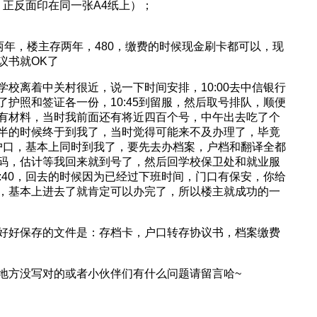
正反面印在同一张A4纸上）；
多两年，楼主存两年，480，缴费的时候现金刷卡都可以，现
议书就OK了
校离着中关村很近，说一下时间安排，10:00去中信银行
护照和签证各一份，10:45到留服，然后取号排队，顺便
有材料，当时我前面还有将近四百个号，中午出去吃了个
半的时候终于到我了，当时觉得可能来不及办理了，毕竟
和户口，基本上同时到我了，要先去办档案，户档和翻译全都
码，估计等我回来就到号了，然后回学校保卫处和就业服
:40，回去的时候因为已经过下班时间，门口有保安，你给
，基本上进去了就肯定可以办完了，所以楼主就成功的一
好好保存的文件是：存档卡，户口转存协议书，档案缴费
地方没写对的或者小伙伴们有什么问题请留言哈~