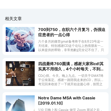
相关文章
700到750，在职六个月复习，伪强迫
症患者的一点心得
六个多月的痛苦gmat备考终于在8月23号这一
天结束。特别感谢CD这个论坛上热情朋友一直
以来提供的帮助，非常抱歉jj完全记不住了。只
想谈谈我的复习历程希望能对读者有些帮助，
拿我当反面黑教材好了，如果能
四战最终760圆满，感谢大家和cd!其
实真不用很久，4个小时每天，不到一
个月就棒棒！！
CD心得。今天。晚上九点。一切关于GMAT终
于尘埃落定。感谢一路陪我走来的CD，所以我
考完回来收拾了一下就开始这篇心得，按照之
前大家分享的规矩拉，我先报分，IR8,数学51，
Verbal42，总分76
Notre Dame MSA with Cassie
[2019.01.10]
1.10 日晚上和 Cassie 做完 Zoom 面试之后，