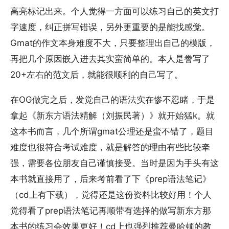
高亮标记出来。个人觉得一方面可以练习自己的英文打
字速度，纠正拼写错误，另外更重要的是能找感觉。
Gmat的作文本身难度不大，只要整理出自己的模版，
再把几个原因嵌入进去其实蛮简单的。本人是誊写了
20+左右的范文后，就能很顺利的自己写了。
在OG做完之后，发觉自己的语法实在惨不忍睹，于是
拿起《新东方语法精解（刘振民著）》就开始猛k。就
这本书而言，几个所谓gmat公理还是蛮不错了，题目
难度也很符合考试难度，就是解答的理由有些比较牵
强，需要各位朋友自己谨慎接受。当时是因为手头有这
本书就直接用了，后来考前看了下《prep语法笔记》
（cd上有下载），觉得还是这份资料比较好用！个人
觉得看了prep语法笔记再顺带有选择的做写新东方那
本书的练习会效果更好！cd上也强烈推荐曼哈顿的教