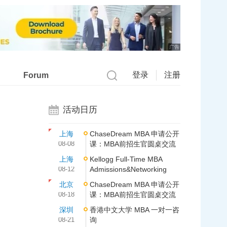
广告
登录
注册
Forum
活动日历
上海
ChaseDream MBA 申请公开
08-08
课：MBA前招生官圆桌交流
上海
Kellogg Full-Time MBA
08-12
Admissions&Networking
北京
ChaseDream MBA 申请公开
08-18
课：MBA前招生官圆桌交流
深圳
香港中文大学 MBA 一对一咨
08-21
询