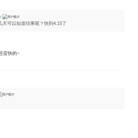
8
天可以知道结果呢？快到4.15了
还蛮快的~
。