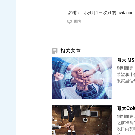
谢谢lz，我4月1日收到的invitation，
回复
相关文章
哥大 MSO
刚刚面完
希望和小
果家里信
哥大Colu
刚刚面完
之前准备
欢日内瓦