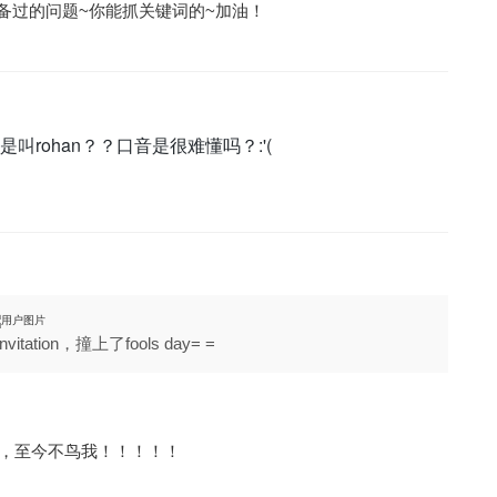
提准备过的问题~你能抓关键词的~加油！
rohan？？口音是很难懂吗？:'(
tation，撞上了fools day= =
ion，至今不鸟我！！！！！