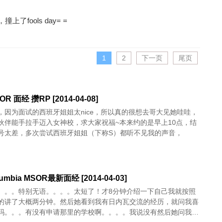
撞上了fools day= =
1
2
下一页
尾页
R 面经 攒RP [2014-04-08]
，因为面试的西班牙姐姐太nice，所以真的很想去哥大见她哇哇，
伙伴能手拉手迈入女神校，求大家祝福~本来约的是早上10点，结
号太差，多次尝试西班牙姐姐（下称S）都听不见我的声音，
mbia MSOR最新面经 [2014-04-03]
。。。特别无语。。。。太短了！才8分钟介绍一下自己我就按照
的讲了大概两分钟。然后她看到我有日内瓦交流的经历，就问我喜
吗。。。有没有申请那里的学校啊。。。。我说没有然后她问我之