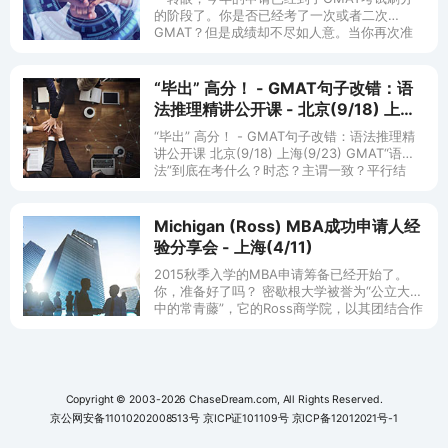
的阶段了。你是否已经考了一次或者二次
GMAT？但是成绩却不尽如人意。当你再次准
备GMAT考试的时候，却不知道从何处着手开
始复习…… GMAT所有部分都在考察
“毕出” 高分！ - GMAT句子改错：语
法推理精讲公开课 - 北京(9/18) 上海
(9/23)
“毕出” 高分！ - GMAT句子改错：语法推理精
讲公开课 北京(9/18) 上海(9/23) GMAT“语
法”到底在考什么？时态？主谓一致？平行结
构？ 你在复习之前是否认真思考过这个问题：
一个
Michigan (Ross) MBA成功申请人经
验分享会 - 上海(4/11)
2015秋季入学的MBA申请筹备已经开始了。
你，准备好了吗？ 密歇根大学被誉为“公立大学
中的常青藤”，它的Ross商学院，以其团结合作
的文化、雄厚的学科研究优势，备受全球企业
界推崇。
Copyright © 2003-2026 ChaseDream.com, All Rights Reserved.
京公网安备11010202008513号
京ICP证101109号
京ICP备12012021号-1