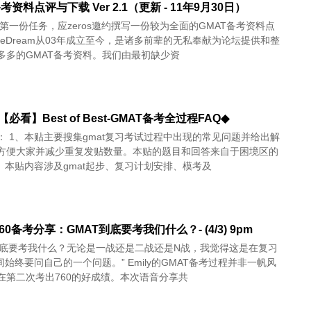
考资料点评与下载 Ver 2.1（更新 - 11年9月30日）
年第一份任务，应zeros邀约撰写一份较为全面的GMAT备考资料点
aseDream从03年成立至今，是诸多前辈的无私奉献为论坛提供和整
多多的GMAT备考资料。我们由最初缺少资
【必看】Best of Best-GMAT备考全过程FAQ◆
： 1、本贴主要搜集gmat复习考试过程中出现的常见问题并给出解
方便大家并减少重复发贴数量。本贴的题目和回答来自于困境区的
2、本贴内容涉及gmat起步、复习计划安排、模考及
760备考分享：GMAT到底要考我们什么？- (4/3) 9pm
T到底要考我什么？无论是一战还是二战还是N战，我觉得这是在复习
间始终要问自己的一个问题。” Emily的GMAT备考过程并非一帆风
在第二次考出760的好成绩。本次语音分享共