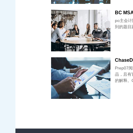
BC MSA 
po主会计陆本 
到的题目跟之前
Chase
Prep0
品，且有
的解释。C