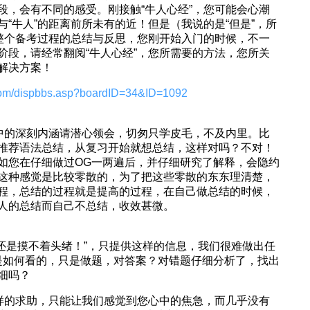
段，会有不同的感受。刚接触“牛人心经”，您可能会心潮
“牛人”的距离前所未有的近！但是（我说的是“但是”，所
对整个备考过程的总结与反思，您刚开始入门的时候，不一
阶段，请经常翻阅“牛人心经”，您所需要的方法，您所关
解决方案！
.com/dispbbs.asp?boardID=34&ID=1092
其中的深刻内涵请潜心领会，切匆只学皮毛，不及内里。比
推荐语法总结，从复习开始就想总结，这样对吗？不对！
如您在仔细做过OG一两遍后，并仔细研究了解释，会隐约
然这种感觉是比较零散的，为了把这些零散的东东理清楚，
程，总结的过程就是提高的过程，在自己做总结的时候，
人的总结而自己不总结，收效甚微。
还是摸不着头绪！”，只提供这样的信息，我们很难做出任
是如何看的，只是做题，对答案？对错题仔细分析了，找出
细吗？
这样的求助，只能让我们感觉到您心中的焦急，而几乎没有