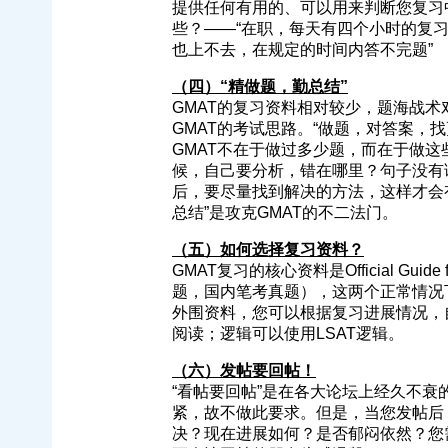
提供任何有用的、可以用来判断您复习
些？——“在职，每天有四个小时的复
也上不去，在规定的时间内答不完题”
（四）“精做题，勤总结”
GMAT的复习资料相对较少，题海战术
GMAT的考试思路。“做题，对答案，
GMAT不在于做过多少题，而在于做
候，自己要分析，错在哪里？句子没有
后，要尽量找到解决的方法，这样才会有
总结”是攻克GMAT的不二法门。
（五）如何选择复习资料？
GMAT复习的核心资料是Official Gu
题，国内笔考真题），这两个正常情况
外围资料，您可以根据复习进展情况，自
阅读；逻辑可以使用LSAT逻辑。
（六）发帖要回帖！
“看帖要回帖”是在各大论坛上经久不衰
紧，故不做此要求。但是，当您发帖后
决？现在进展如何？是否郁闷依然？您