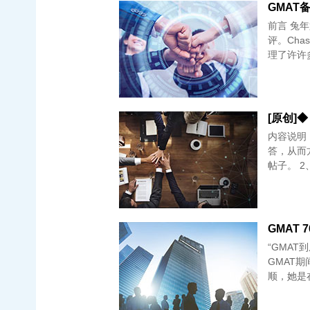
GMAT备
前言 兔
评。Ch
理了许许
[原创]◆
内容说明
答，从而
帖子。 
GMAT 
“GMA
GMAT期
顺，她是