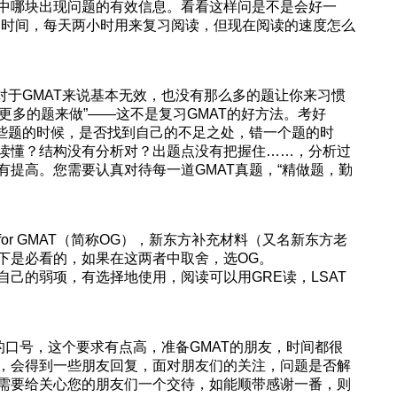
中哪块出现问题的有效信息。看看这样问是不是会好一
习时间，每天两小时用来复习阅读，但现在阅读的速度怎么
对于GMAT来说基本无效，也没有那么多的题让你来习惯
找更多的题来做”——这不是复习GMAT的好方法。考好
这些题的时候，是否找到自己的不足之处，错一个题的时
读懂？结构没有分析对？出题点没有把握住……，分析过
提高。您需要认真对待每一道GMAT真题，“精做题，勤
ide for GMAT（简称OG），新东方补充材料（又名新东方老
下是必看的，如果在这两者中取舍，选OG。
己的弱项，有选择地使用，阅读可以用GRE读，LSAT
的口号，这个要求有点高，准备GMAT的朋友，时间都很
，会得到一些朋友回复，面对朋友们的关注，问题是否解
需要给关心您的朋友们一个交待，如能顺带感谢一番，则