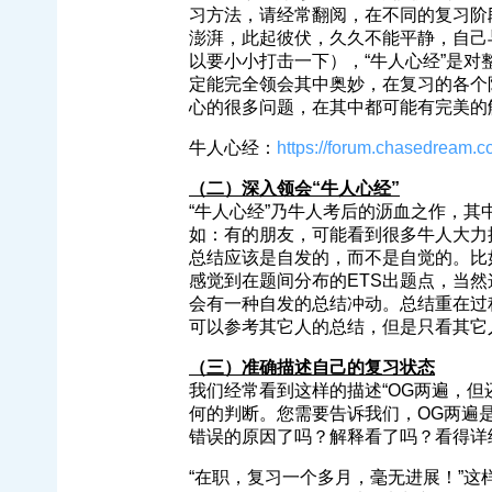
习方法，请经常翻阅，在不同的复习阶
澎湃，此起彼伏，久久不能平静，自己与
以要小小打击一下），“牛人心经”是
定能完全领会其中奥妙，在复习的各个
心的很多问题，在其中都可能有完美的
牛人心经：
https://forum.chasedream
（二）深入领会“牛人心经”
“牛人心经”乃牛人考后的沥血之作，
如：有的朋友，可能看到很多牛人大力
总结应该是自发的，而不是自觉的。比
感觉到在题间分布的ETS出题点，当
会有一种自发的总结冲动。总结重在过
可以参考其它人的总结，但是只看其它
（三）准确描述自己的复习状态
我们经常看到这样的描述“OG两遍，但
何的判断。您需要告诉我们，OG两遍
错误的原因了吗？解释看了吗？看得详
“在职，复习一个多月，毫无进展！”