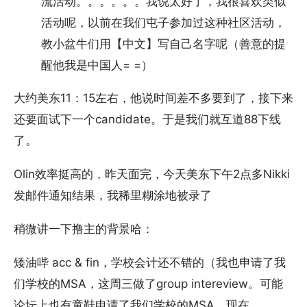
流活动。。。。。。我说太好了，我很喜欢类似
活动呢，以前在我们屯子参加过这种社区活动，
教小盆牛们用【中文】写自己名字呢（善意的提
醒他我是中国人= =）
大约美东11：15左右，他说时间差不多要到了，接下来
还要面试下一个candidate。于是我们就互道88下线
了。
Olin效率挺高的，昨天面完，今天美东下午2点多Nikki
发邮件通知结果，我稀里糊涂地被录了
稍微讲一下撸主的背景哈：
矮油哔 acc & fin，学校会计还不错的（我也申请了我
们学校的MSA，这周三做了group intereview。可能
论坛上也有童鞋申请了我们学校的MSA，现在