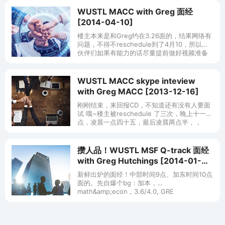
WUSTL MACC with Greg 面经
[2014-04-10]
楼主本来是和Greg约在3.26面的，结果网络有
问题，不得不reschedule到了4月10，所以小
伙伴们如果有能力的话尽量提前做好视频准备
工作，面试中遇到问题即使提出来，老外都能
理解的。言归正传~~
WUSTL MACC skype inteview
with Greg MACC [2013-12-16]
刚刚结束，来回报CD，不知道还有没有人要面
试 哦~楼主被reschedule 了三次，晚上十一
点，凌晨一点四十五，最后凌晨两点半，，
Greg真的貌似超级忙，之前看坛子 里大家说
Greg语速慢人超好我还
攒人品！WUSTL MSF Q-track 面经
with Greg Hutchings [2014-01-
31]
新鲜出炉的面经！中部时间9点、加东时间10点
面的。先自爆个bg：加本，
math&amp;econ，3.6/4.0, GRE
150+170+4（verbal太丢脸了，应该没人比我
低了）两个商行的水实习