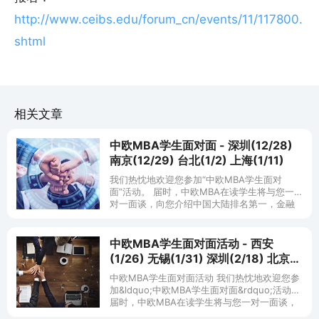
http://www.ceibs.edu/forum_cn/events/11/117800.
shtml
相关文章
中欧MBA学生面对面 - 深圳(12/28)
南京(12/29) 台北(1/2) 上海(1/11)
我们热忱地欢迎您参加“中欧MBA学生面对
面”活动。 届时，中欧MBA在读学生将与您一
对一面谈，向您介绍中国大陆排名第一，金融
时报排名世界前20位的商学院的最新信息。您
还可以与在读学生交流就读中欧
中欧MBA学生面对面活动 - 西安
(1/26) 无锡(1/31) 深圳(2/18) 北京
(2/19)
中欧MBA学生面对面活动 我们热忱地欢迎您参
加&ldquo;中欧MBA学生面对面&rdquo;活动。
届时，中欧MBA在读学生将与您一对一面谈，
向您介绍中国大陆排名第一，金融时报排