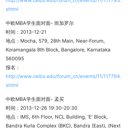
http://www.ceibs.edu/forum_cn/events/11/117793.
shtml
中欧MBA学生面对面- 班加罗尔
时间：2013-12-21
地点：Mocha, 579, 28th Main, Near-Forum,
Koramangala 8th Block, Bangalore, Karnataka
560095
报名：
http://www.ceibs.edu/forum_cn/events/11/117794.
shtml
中欧MBA学生面对面- 孟买
时间：2013-12-26 19:30-20:30
地点：IMS, 6th Floor, NCL Building, 'E' Block,
Bandra Kurla Complex (BKC), Bandra (East), (Next