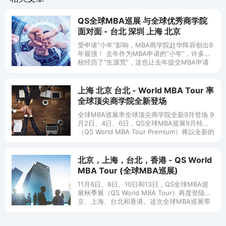
QS全球MBA巡展 与全球优秀商学院
面对面 - 台北 深圳 上海 北京
受申请“小年”影响，MBA商学院赴华阵容创出9
年最强！ 去年作为MBA申请的“小年”，许多学
校经历了“生源荒”，这也让去年提交MBA申请
的同学捡到了便宜，因为申请数量锐减，不少
同学进入到了梦寐以
上海 北京 台北 - World MBA Tour 率
全球顶尖商学院全新登场
全球MBA巡展率全球顶尖商学院全新9月登场 9
月2日、4日、6日，QS全球MBA巡展9月特展
（QS World MBA Tour Premium）将以全新的
形式和内容再度登陆上海、北京、台北。这次
全
北京，上海，台北，香港 - QS World
MBA Tour (全球MBA巡展)
11月6日、8日、10日和13日，QS全球MBA巡
展秋季展（QS World MBA Tour）再度登陆北
京、上海、台北和香港。这次全球MBA巡展带
来了全球各大洲的70所商学院：美国、波士顿
大学管理学