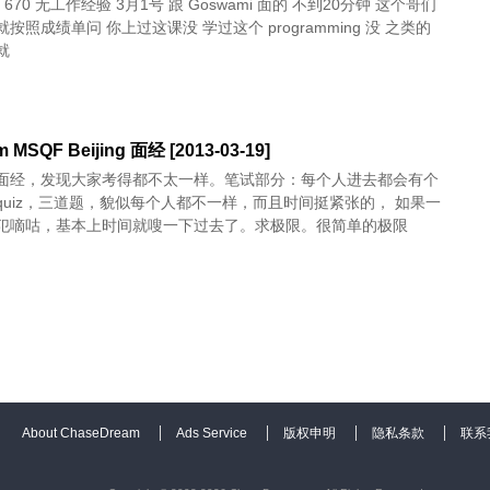
 3月1号 跟 Goswami 面的 不到20分钟 这个哥们
按照成绩单问 你上过这课没 学过这个 programming 没 之类的
就
 MSQF Beijing 面经 [2013-03-19]
面经，发现大家考得都不太一样。笔试部分：每个人进去都会有个
quiz，三道题，貌似每个人都不一样，而且时间挺紧张的， 如果一
犯嘀咕，基本上时间就嗖一下过去了。求极限。很简单的极限
About ChaseDream
Ads Service
版权申明
隐私条款
联系