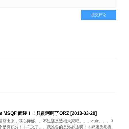
提交评论
am MSQF 面经！！只能呵呵了ORZ [2013-03-20]
酒店出来，满心抑郁。。不过还是造福大家吧。。。quiz。。。3
个是微积分！！忘光了。。我准备的是洛必达啊！！妈蛋为毛换