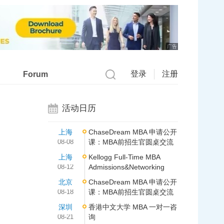
广告
登录
注册
Forum
活动日历
上海
ChaseDream MBA 申请公开
08-08
课：MBA前招生官圆桌交流
上海
Kellogg Full-Time MBA
08-12
Admissions&Networking
北京
ChaseDream MBA 申请公开
08-18
课：MBA前招生官圆桌交流
深圳
香港中文大学 MBA 一对一咨
08-21
询