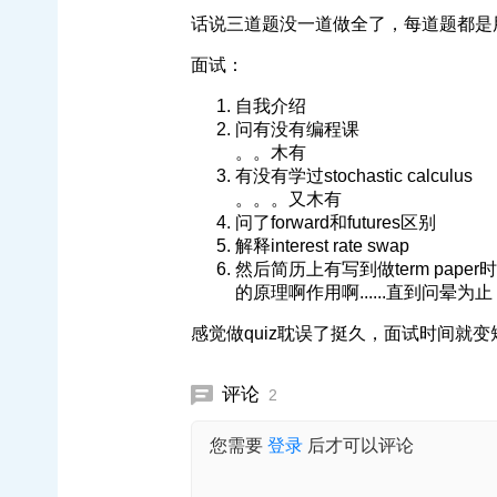
话说三道题没一道做全了，每道题都是
面试：
自我介绍
问有没有编程课
。。木有
有没有学过stochastic calculus
。。。又木有
问了forward和futures区别
解释interest rate swap
然后简历上有写到做term pape
的原理啊作用啊......直到问晕为止
感觉做quiz耽误了挺久，面试时间就
评论
2
您需要
登录
后才可以评论