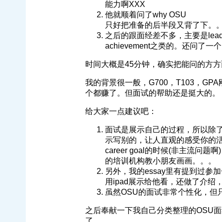
能力啊XXX
他就顺着问了why OSU
只好把准备的后半段又背了下。
之后的跟面经差不多，主要是leaders
achievement之类的。还问了一个
时间大概是45分钟，确实把能问的方
我的背景很一般，G700，T103，GP
个都赚了。但面试的帮助还是挺大的。
给大家一点建议吧：
面试是展示自己的过程，所以除
示写别的，让人直观的感受你的活力
career goal的时候(非主流问
的培训机构教小朋友画画。。。
另外，我的essay里有提到过
用ipad展示给他看，还做了介
虽然OSU的面试非常个性化，但
之后奉献一下我自己分类整理的OSU
了。