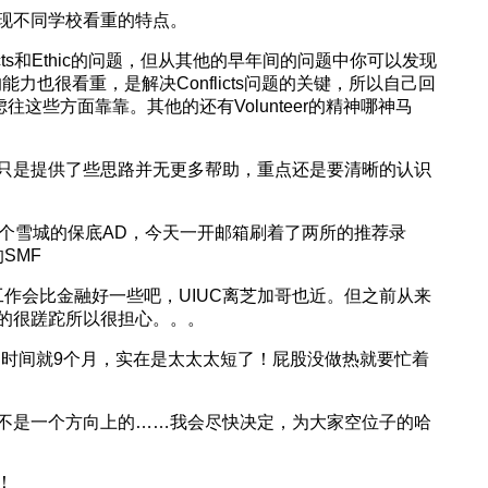
现不同学校看重的特点。
icts和Ethic的问题，但从其他的早年间的问题中你可以发现
mise的能力也很看重，是解决Conflicts问题的关键，所以自己回
考虑往这些方面靠靠。其他的还有Volunteer的精神哪神马
只是提供了些思路并无更多帮助，重点还是要清晰的认识
一个雪城的保底AD，今天一开邮箱刷着了两所的推荐录
SMF
工作会比金融好一些吧，UIUC离芝加哥也近。但之前从来
的很蹉跎所以很担心。。。
的时间就9个月，实在是太太太短了！屁股没做热就要忙着
不是一个方向上的……我会尽快决定，为大家空位子的哈
！