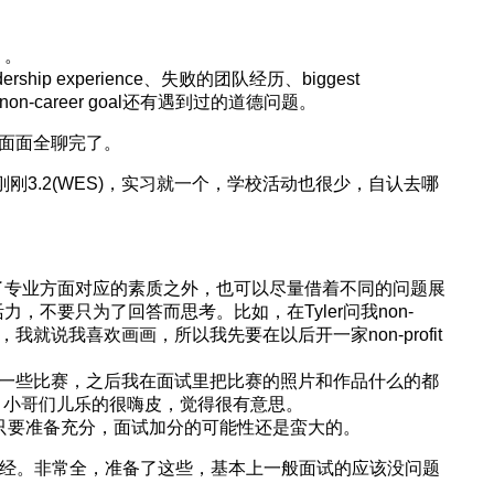
。。
hip experience、失败的团队经历、biggest
non-career goal还有遇到过的道德问题。
方面面全聊完了。
A刚刚3.2(WES)，实习就一个，学校活动也很少，自认去哪
了专业方面对应的素质之外，也可以尽量借着不同的问题展
，不要只为了回答而思考。比如，在Tyler问我non-
题啊)，我就说我喜欢画画，所以我先要在以后开一家non-profit
参加一些比赛，之后我在面试里把比赛的照片和作品什么的都
绍，小哥们儿乐的很嗨皮，觉得很有意思。
只要准备充分，面试加分的可能性还是蛮大的。
面经。非常全，准备了这些，基本上一般面试的应该没问题