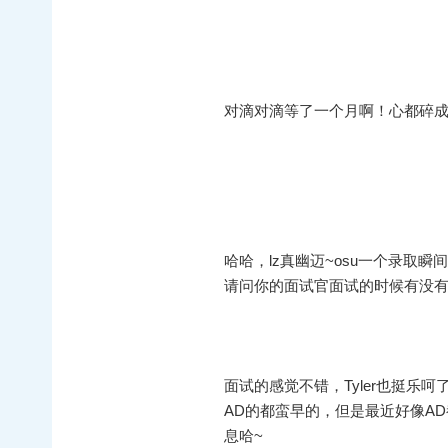
对滴对滴等了一个月啊！心都碎
哈哈，lz真幽迈~osu一个录取
请问你的面试官面试的时候有没
面试的感觉不错，Tyler也挺
AD的都蛮早的，但是最近好像A
息哈~