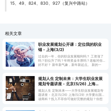
15、49、824、830、927（复兴中路站）
相关文章
职业发展规划公开课：定位我的职业
锚 - 上海(3/2)
过去的一年，你的职业发展顺利吗？ 工资涨了
吗？职位升了吗？年终奖金丰厚吗？老板对你
好不好？ 新年新气象，新年新起点。 新的一
年，你是否为自己规划好了职业发展蓝图？让
你的职业更上一层楼？ 新
规划人生 定制未来：大学生职业发展
规划专题讲座 - 北京(5/26) 上海
(5/29)
规划人生 定制未来——大学生职业发展规划专
题讲座 - 北京(5/26) 上海(5/29) 大学要出国要
读商科？投入不菲你可做好完整的规划？你想
好了么，去读商科选什么专业？毕业后找什么
工作？收入几何？