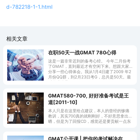
d-782218-1-1.html
相关文章
在职50天一战GMAT 780心得
这是一篇非常迟到的备考心经。 今年二月份考
了GMAT，直到最近才有空闲下来。想跟大家
分享一些心得体会。我从1月4日建了2009 年2
月份QQ群，到2月23日考G，总共是50天。最
后的成绩是780 (
GMAT580-700, 好好准备考试是王
道[2011-10]
本人只是在这里给点建议，本人的曾经的惨痛
教训，其实700真的就刚刚好，不好意思拿出来
晒，但是为了回报CD，感觉还是要贡献一点东
西。 讲讲今天的考试吧。数学寂静简直了，肿
么那么难，寂静我都看了500道
GMAT公开课 | 把你的考试解决在