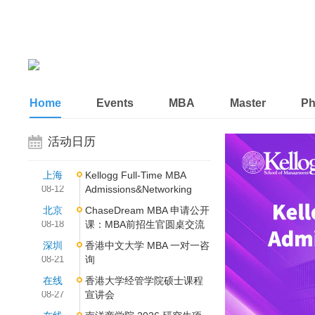
Home
Events
MBA
Master
P
活动日历
上海
Kellogg Full-Time MBA
08-12
Admissions&Networking
北京
ChaseDream MBA 申请公开
08-18
课：MBA前招生官圆桌交流
深圳
香港中文大学 MBA 一对一咨
08-21
询
在线
香港大学经管学院硕士课程
08-27
宣讲会