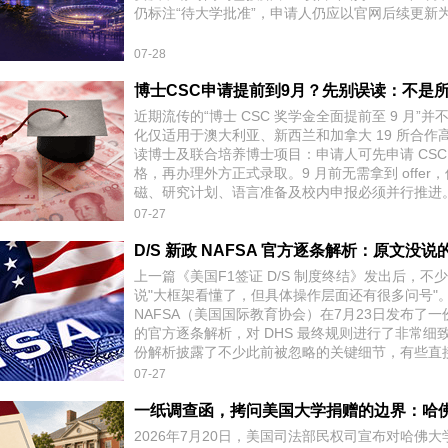
仍标注“待大学批准”，申请人仍应以官网后续更新
07-28
近期流传的“博士 CSC 奖学金全面提前至 9 月”
化仅适用于澳大利亚、新西兰和加拿大 19 所合作
读博士及联合培养博士项目：申请人可先申请 CSC
格，再办理外方正式录取。9 月前无需拿到 offer
磁、研究计划、语言准备及校内申报必须并行推进
07-27
上一篇《美国F1签证 D/S 制度终结》发出后，不
说"大框架看懂了，但具体操作层面还有很多问号"
NAFSA（美国国际教育协会）在7月23日发布了
的官方逐条解析，对 DHS 最终规则进行了非常细
份解析披露了不少此前被忽略的关键细节，有些直接影
07-27
2026年7月20日，美国司法部民权司宣布对哈佛大学