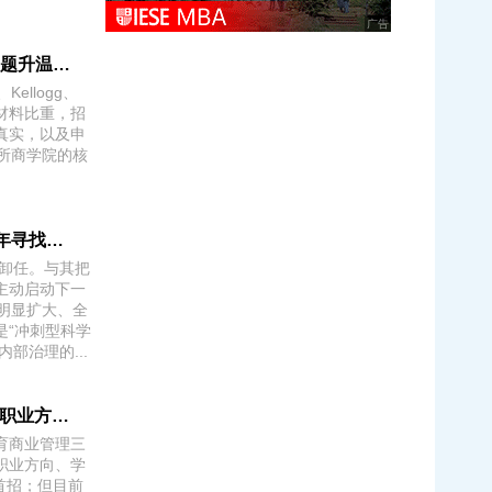
广告
2027入学美国S16 MBA申请变了什么？视频题升温，长文书继续被压缩
Kellogg、
频材料比重，招
真实，以及申
所商学院的核
张翔校长2028年卸任：港大为什么要提前两年寻找下一任校长？
后卸任。与其把
主动启动下一
明显扩大、全
是“冲刺型科学
部治理的...
港中文3个新硕士项目页上线：课程、学费和职业方向终于清晰了
育商业管理三
职业方向、学
首招；但目前