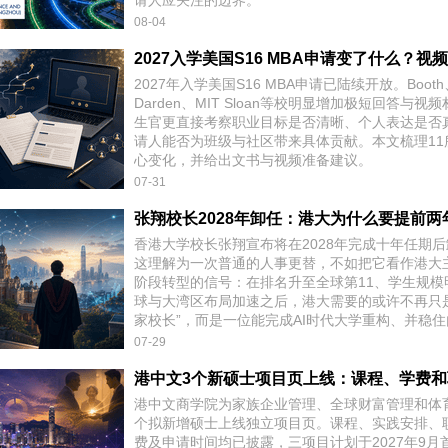
请人应关注的边界。
08-04
2027年入学美国S16 MBA申请已陆续开放。Booth、
Darden、MIT Sloan等校明显增加极短回答与视
生官更直接考察职业目标是否清晰、个人表达是否
请人能否为班级与社区带来具体贡献。本文梳理11
心变化，并给出文书与视频准备建议。
07-31
香港大学校长张翔宣布将在2028年完成十年任期
这理解为一次普通的人事更替，不如把它看作港大
阶段转型的信号：在排名升至全球第11、学生规模
球与大湾区布局加速之后，港大需要的或许不再只
家校长”，而是一位能完成AI时代大学重构、并稳住内
07-29
港中文商学院为家族企业管理、全球财富管理和体
个拟新增硕士上线独立项目页。课程、实践安排、
费及申请时间均已披露，三项目计划于2027年9月