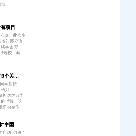
为准。
博士CSC申请提前到9月？先别误读：不是所有项目提前，而是19所澳新加合作院校改了流程
并不准确。此次变
高校的部分攻
 奖学金资
，但选校、套
。
D/S 新政 NAFSA 官方逐条解析：原文没说的8个关键细节
少同学反馈
。恰好，
一份长达数万字
致的拆解。这
响操作...
一纸调查函，拷问美国大学捐赠的边界：哈佛“中国专项资助”案，到底查什么？
启动《1964