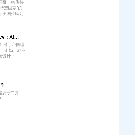
部怀疑，哈佛接
特定国家”的
括美国公民处
帝国理工拟开设 MSc AI, Economics & Policy：AI 交叉开始走向经济治理与公共决策
课”时，帝国理
业、市场、就业
策设计？
吗？
需要专门开
？