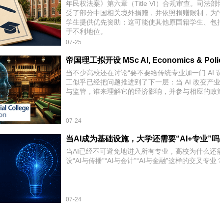
年民权法案》第六章（Title VI）合规审查。司法
受了部分中国相关境外捐赠，并依照捐赠限制，为“
学生提供优先资助；这可能使其他原国籍学生、包
于不利地位。
07-25
当不少高校还在讨论“要不要给传统专业加一门 AI 
工似乎已经把问题推进到了下一层：当 AI 改变产
与监管，谁来理解它的经济影响，并参与相应的政
07-24
当AI成为基础设施，大学还需要“AI+专业”
当AI已经不可避免地进入所有专业，高校为什么还
设“AI与传播”“AI与会计”“AI与金融”这样的交叉专业
07-24