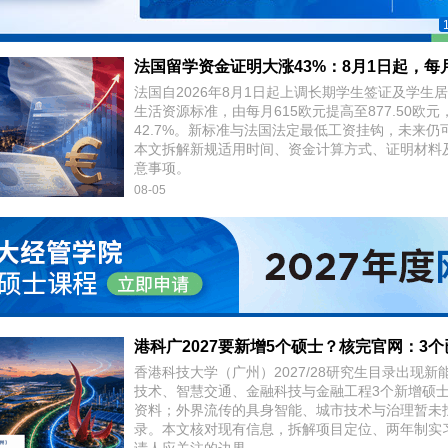
法国自2026年8月1日起上调长期学生签证及学生
生活资源标准，由每月615欧元提高至877.50欧元
42.7%。新标准与法国法定最低工资挂钩，未来仍
本文拆解新规适用时间、资金计算方式、证明材料
意事项。
08-05
香港科技大学（广州）2027/28研究生目录出现新
技术、智慧交通、金融科技与金融工程3个新增硕
资料；外界流传的具身智能、城市技术与治理暂未
录。本文核对现有信息，拆解项目定位、两年制实