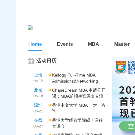
Home
Events
MBA
Master
活动日历
上海
Kellogg Full-Time MBA
08-12
Admissions&Networking
北京
ChaseDream MBA 申请公开
08-18
课：MBA前招生官圆桌交流
深圳
香港中文大学 MBA 一对一咨
08-21
询
在线
香港大学经管学院硕士课程
08-27
宣讲会