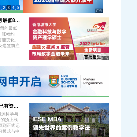
1
2
3
4
5
广告
法国留学资金证明大涨43%：8月1日起，每月最低877.50欧元
居留的最低
，涨幅约
可能变化。
及递签前注
广告
港科广2027要新增5个硕士？核完官网：3个已有资料，2个仍待确认
能源科学与
士的预上线
找到正式记
习模式与申