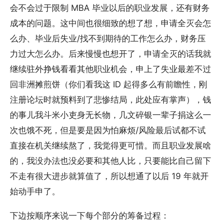
会不会过于限制 MBA 毕业以后的职业发展，还有财务
成本的问题。这中间也很细致的想了想，申请全灭会怎
么办、毕业后失业/找不到期待的工作怎么办，财务压
力过大怎么办。后来慢慢也想开了，申请全灭的话我就
继续驻外挣钱看看其他职业机会，申上了失业最差不过
回非洲摊煎饼（你们看我这 ID 起得多么有前瞻性，刚
注册论坛时就预料到了悲惨结局，此处应有掌声），钱
的事儿我斗米小吏身无长物，几文碎银一辈子捐这么一
次也饿不死，但是要是因为怕麻烦/风险最后试都不试
直接在机关继续熬了，我觉得更可惜。而且职业发展啥
的，我没办法也没必要和其他人比，只要能比自己留下
不走有很大进步就算值了，所以想通了以后 19 年就开
始动手申了。
下边按顺序来说一下每个部分的筹备过程：