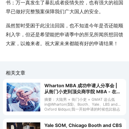
书；万一真发生了暴乱或者疫情失控，也有强大的祖国
早已做好完整预案保障我们广大国人的安全。
虽然暂时受困于此没法回国，也不知道今年是否还能顺
利入学，但还是希望能把申请季中的所见所闻所想回馈
大家，以飨来者。祝大家未来都能有好的申请结果！
相关文章
Wharton MBA 成功申请人分享会 |
从衙门小吏到顶尖商学院 MBA - 在线
(6/28)
摘要：大陆男 + 衙门小吏 + GMAT 这么低
in@Wharton($$)、Booth、Yale、LBS and
Oxford &ldquo;我一开始申请的时候也比较忐
忑，觉得自己工作背景太小
Yale SOM, Chicago Booth and CBS