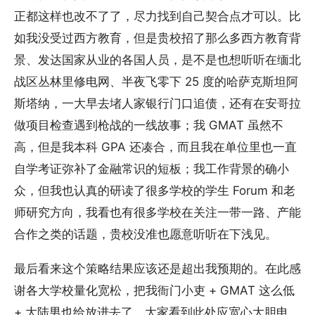
正都这样也改不了了，尽力找到自己契合点才可以。比
如我没受过西方教育，但是贵校招了那么多西方教育背
景、发达国家从业的各国人员，是不是也想听听在缅北
战区丛林里修电网、半夜飞零下 25 度的哈萨克斯坦阿
斯塔纳，一大早去堵人家银行门口追债，还有在安哥拉
做项目检查遇到枪战的一线故事；我 GMAT 虽然不
高，但是我本科 GPA 还凑合，而且我在单位里也一直
自学考证弥补了金融常识的短板；我工作背景的确小
众，但我也认真的研读了很多学校的学生 Forum 和老
师研究方向，我看也有很多学校在关注一带一路、产能
合作之类的话题，贵校没准也愿意听听在下浅见。
最后看来这个策略结果应该还是超出我预期的。在此感
谢各大学校量化宽松，把我衙门小吏 + GMAT 这么低
+ 大陆男也给放进去了，大家看到此处应宽心大胆申，