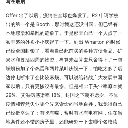
写在最后
Offer 出了以后，疫情在全球也爆发了。R2 申请学校
出的第一个是 Booth，那时我这还没封国，但已经有
本地感染和暴乱的迹象了。于是那天自己一个人点了一
顿丰盛的外卖小小庆祝了一下。到出 Wharton 的时候
已经全国封锁了，看着自己此前买的各种方便食品、矿
泉水和要活四周的物资，盘算来盘算去只舍得下了一包
螺蛳粉加了个鸡蛋和两片菜叶庆祝一下，怕吃太多了后
边停电断水了会比较麻烦。可以说给转战广大发展中国
家以后，只有更惨没有最惨。但是相比于失业率原本就
29%、艾滋病感染率 18%、封国之下朝不虑夕、不知
疫情和猝然失业哪个先来索命的当地百姓，我觉得自己
已经挺幸运了：有吃有喝，暂时有水有电有网，住在当
地条件还不错的房子里，还能研究一下去哪个名校读