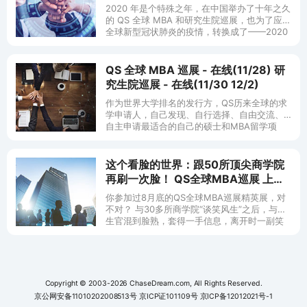
中欧等全球顶尖商学院加盟!
2020 年是个特殊之年，在中国举办了十年之久
的 QS 全球 MBA 和研究生院巡展，也为了应对
全球新型冠状肺炎的疫情，转换成了——2020
年中国首个线上 MBA 和商科硕士留学展！
QS 全球 MBA 巡展 - 在线(11/28) 研
究生院巡展 - 在线(11/30 12/2)
作为世界大学排名的发行方，QS历来全球的求
学申请人，自己发现、自行选择、自由交流、
自主申请最适合的自己的硕士和MBA留学项
目。 由QS官方独家主办的QS全球MBA和硕士
巡展，是现今世界上最大型的MB
这个看脸的世界：跟50所顶尖商学院
再刷一次脸！ QS全球MBA巡展 上海
北京 成都 广州 台北
你参加过8月底的QS全球MBA巡展精英展，对
不对？ 与30多所商学院“谈笑风生”之后，与招
生官混到脸熟，套得一手信息，离开时一副笑
逐颜开、志在必得，信心满满的模样？ 回家看
到CD上还在讨论选校
Copyright © 2003-2026 ChaseDream.com, All Rights Reserved.
京公网安备11010202008513号
京ICP证101109号
京ICP备12012021号-1