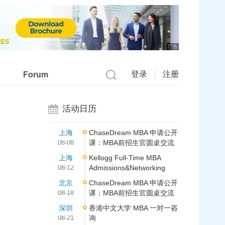
广告
登录
注册
Forum
活动日历
上海
ChaseDream MBA 申请公开
08-08
课：MBA前招生官圆桌交流
上海
Kellogg Full-Time MBA
08-12
Admissions&Networking
北京
ChaseDream MBA 申请公开
08-18
课：MBA前招生官圆桌交流
深圳
香港中文大学 MBA 一对一咨
08-21
询