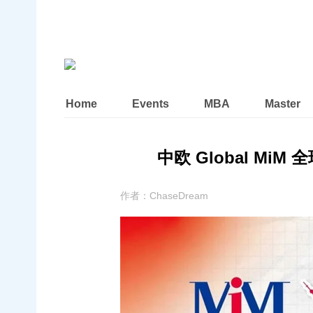
Home
Events
MBA
Master
中欧 Global MiM
作者：
ChaseDream