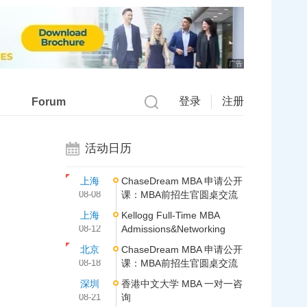
广告
登录
注册
Forum
活动日历
上海
ChaseDream MBA 申请公开
08-08
课：MBA前招生官圆桌交流
上海
Kellogg Full-Time MBA
08-12
Admissions&Networking
北京
ChaseDream MBA 申请公开
08-18
课：MBA前招生官圆桌交流
深圳
香港中文大学 MBA 一对一咨
08-21
询