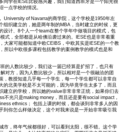
多同学在IESE比较感兴趣，我们知道西班牙是一个阳光很
绍一点学校的情况。
niversity of Navarra的商学院，这个学校是1950年左
个组织建立的，她是两年制的MBA，当时建立的时候，更
设计、8个人一个team在整个学年中做项目的模式，包
 method的模式，全部都是从哈佛沿袭过来的。IESE也是非常着重
式，大家可能都知道中欧CEIBS，中欧其实是IESE的一个教
的，所以中欧很多课程包括教学的案例教学的模式也是和
这个班的人数比较少，我们这一届已经算是扩招了，也只有
非常了解对方，因为人数比较少，所以相对是一个很融洽的团
策，教授知道几乎每一个学生，每一个学生都可以非常自
大的北美学校是不太可能的，因为毕竟学生太多了，而且
建立的学校，所以她的value非常非常正统，如果你们去
ess不光只是making money，而且还是要有social impact，
usiness ethnics； 包括上课的时候，都会谈到非常多人的因
乎到你怎么样做决定，这个对我来说是一开始非常吸引我
城市，终年气候都很好，可以看到太阳，很不错。这个学