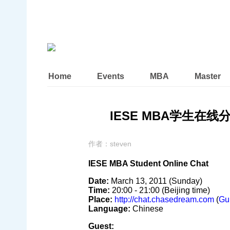
Home
Events
MBA
Master
IESE MBA学生在线分
作者：
steven
IESE MBA Student Online Chat
Date:
March 13, 2011 (Sunday)
Time:
20:00 - 21:00 (Beijing time)
Place:
http://chat.chasedream.com
(
Gu
Language:
Chinese
Guest: