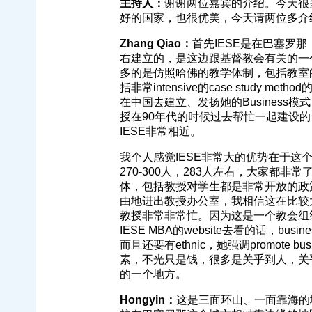
主持人：
谢谢两位嘉宾的介绍。今天很
好的国家，也很优美，今天请两位多介
Zhang Qiao：
首先IESE是在巴塞罗那， U
右建立的，是这边跟基督教会有关的一
多的是仿照哈佛的教学体制，包括教室的
括非常intensive的case study
在中国去建立、发扬她的Business模
授在90年代的时候过去帮忙一起建设
IESE非常相近。
我个人感觉IESE非常大的优势在于
270-300人，283人左右，大家都
体，包括教授对学生都是非常开放的政
由地进出教授办公室，我相信这在比较
教授非常非常忙。因为这是一个教会组织
IESE MBA的website去看的话，busin
而且还要有ethnic，她强调promote b
素，不光只是钱，很多是关乎到人，关
的一个地方。
Hongyin：
这是三面环山、一面靠海的