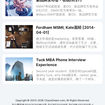
新品牌发布会 - 在线(6/27)
GMAT考试新政策、新OG、新品牌官方发布会
6月27日，GMAC官方将举办一场
&ldquo;GMAT新政策、新OG、新品牌官方发
布会&rdquo;，会上将会对大家关注的GMAT考
试的全新变化带来官
Fordham MSMI, Kate面经 [2014-
04-01]
楼主申请的是marketing，背景普通，69族，
国内top10本科，课外活动参加了不少，主要是
校级文艺活动或者竞赛，中介还给编了不少实
习经历在简历里，主要就这样了。楼主申请的
比较晚，fordham算
Tuck MBA Phone Interview
Experience
Second year student. 没有任何typical问题。
连why tuck, why mba都没有。career goal只
字未提。就是好像朋友聊天，聊了一个钟头。
最后都没问我我有什么
Copyright © 2003-2026 ChaseDream.com, All Rights Reserved.
京公网安备11010202008513号
京ICP证101109号
京ICP备12012021号-1