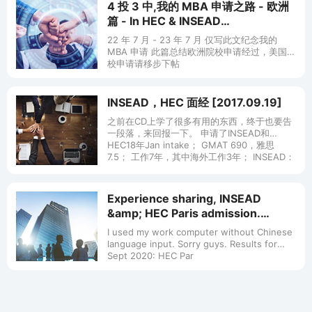
4 投 3 中,我的 MBA 申请之路 - 欧洲
篇 - In HEC & INSEAD
[2023.09.05]
22 年 7 月 - 23 年 7 月 仅写此文纪念我的
MBA 申请 此篇总结欧洲院校申请经过，美国院
校申请请移步下帖
https://forum.chasedream.com/thread-
INSEAD，HEC 面经 [2017.09.19]
之前在CD上学了很多有用的东西，终于也要告
一段落，来回报一下。 申请了INSEAD和
HEC18年Jan intake； GMAT 690，雅思
7.5； 工作7年，其中海外工作3年； INSEAD：
Experience sharing, INSEAD
&amp; HEC Paris admission.
&amp; IESE waiting [2019.11.21]
I used my work computer without Chinese
language input. Sorry guys. Results for
Sept 2020: HEC Par