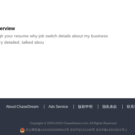
terview
h your resume why job switch details about my business
y detailed, talked abou
About ChaseDream
Ads Service
版权申明
隐私条款
联系
Copyright © 2003-2026 ChaseDream.com, All Rights Reserved.
京公网安备11010202008513号
京ICP证101109号
京ICP备12012021号-1