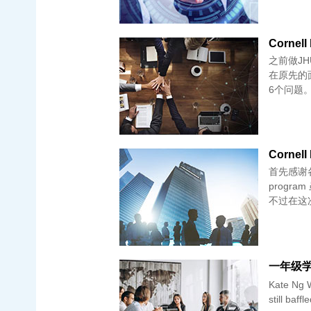
之前做JH
在原先的面经
首先感谢各
progr
不过在这
一年级学生谈
Kate Ng W
still baff