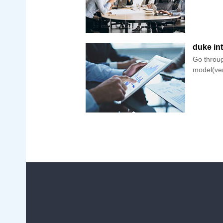
duke in
Go throug
model(ver