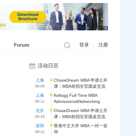
广告
登录
注册
Forum
活动日历
上海
ChaseDream MBA 申请公开
08-08
课：MBA前招生官圆桌交流
上海
Kellogg Full-Time MBA
08-12
Admissions&Networking
北京
ChaseDream MBA 申请公开
08-18
课：MBA前招生官圆桌交流
深圳
香港中文大学 MBA 一对一咨
08-21
询