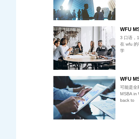
WFU MSA
3 口语，1 写作
在 wfu 
学
WFU MS
可能是全网
MSBA i
back to