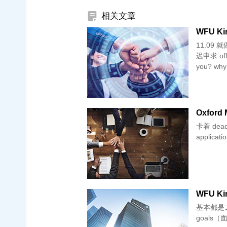
相关文章
WFU Kir
11.09 
迟申求 o
you? why
Oxford 
卡着 dead
appli
WFU Kir
基本都是之前面经里的~ WFU: 