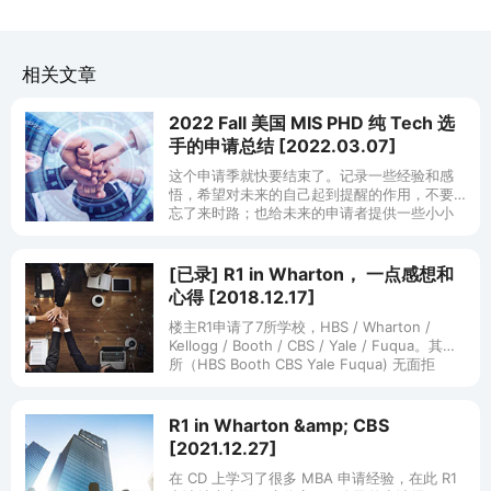
相关文章
2022 Fall 美国 MIS PHD 纯 Tech 选
手的申请总结 [2022.03.07]
这个申请季就快要结束了。记录一些经验和感
悟，希望对未来的自己起到提醒的作用，不要
忘了来时路；也给未来的申请者提供一些小小
的经验。 个人背景 港本（非港3）信息系统专
业，美国 top 30 数据
[已录] R1 in Wharton， 一点感想和
心得 [2018.12.17]
楼主R1申请了7所学校，HBS / Wharton /
Kellogg / Booth / CBS / Yale / Fuqua。其中5
所（HBS Booth CBS Yale Fuqua) 无面拒
R1 in Wharton &amp; CBS
[2021.12.27]
在 CD 上学习了很多 MBA 申请经验，在此 R1