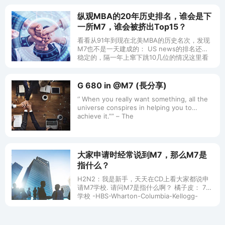
纵观MBA的20年历史排名，谁会是下
一所M7，谁会被挤出Top15？
看看从91年到现在北美MBA的历史名次，发现
M7也不是一天建成的： US news的排名还是
稳定的，隔一年上窜下跳10几位的情况这里看
不到。大部分学校的江湖地位基本不变，尤其
是前6所。江湖地位步步高
G 680 in @M7 (長分享)
‘’ When you really want something, all the
universe conspires in helping you to
achieve it.”” – The
大家申请时经常说到M7，那么M7是
指什么？
H2N2：我是新手，天天在CD上看大家都说申
请M7学校. 请问M7是指什么啊？ 橘子皮： 7所
学校 -HBS-Wharton-Columbia-Kellogg-
Chicago-Stanfor