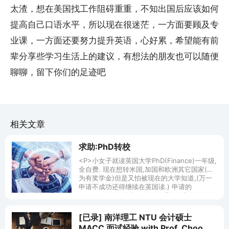
太渣，想在美国找工作阻碍重重，不知出国后应该如何
提高自己口语水平，所以现在很迷茫，一方面要顾及专
业课，一方面还要努力提升英语，心好累，希望能有前
辈分享些学习生活上的建议，有想法的朋友也可以随便
聊聊，留下你们的足迹吧
相关文章
求助:PhD转校
<P>小女子就读英国大学PhD(Finance)一年级,
全自费. 现在想转米国,加国和欧洲其它国家(因
为有奖学金)但是又怕被现在的大学知道,(万一
申请不成功还得继续在英国读.) 申请的
Deadline已经迫近, 不知任何是好, 求各位有经
验的大侠或同道中人指点迷津. 再此拜谢.</P>
[已录] 南洋理工 NTU 会计硕士
MACC 面试经验 with Prof. Choo