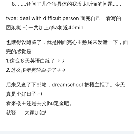
……还问了几个很具体的我没太听懂的问题……
type: deal with difficult person 面完自己一看写的一
团浆糊:-( 一共加上q&a将近40min
也懒得设隐藏了，就是刚面完心里憋屈来发泄一下，面
完的感觉是:
1.这么多天英语白练了→
→
2.这么多年英语白学了→
→
后来又查了下邮箱，dreamschool 把楼主拒了。今天
真是个好日子:-)
看来楼主还是去交jhu定金吧。
就酱……大家加油!