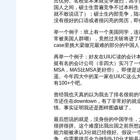
出优势。名校里本来就竞争激烈，高手
国人之间，硕士生普遍竞争不过本科生（
就不敢说话了）；硕士生内部竞争，陆
没有很好的口语或者很闪亮的简历，即便
举一个例子：班上有一个美国同学，连
常被美国人群嘲），竟然过关斩将进了埃森
case里挑大梁做完最难的部分的中国
再举一个例子：好友在UIUC读的会计本
挺有名的会计公司（非四大）实习了一年
MSA，MAS比MSA更好些）。即便
遥。今年四大中的某一家在UIUC这么大的t
有100+个吧。
曾经我也天真的以为我去了排名很前的
市还住在downtown，有了非常好的就业
情。事实证明我还是图样图森破了。
最后想说的就是，没身份的中国学生，
很拼很拼。这个难度比我出国之前所想
能力能被承认3分就已经很好。假设一个
争，你需要拼尽全力做到9-10分才能