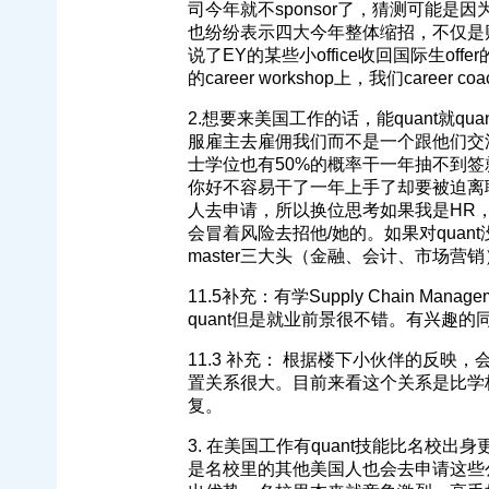
司今年就不sponsor了，猜测可能是
也纷纷表示四大今年整体缩招，不仅是财会领
说了EY的某些小office收回国际生o
的career workshop上，我们career coa
2.想要来美国工作的话，能quant就
服雇主去雇佣我们而不是一个跟他们交
士学位也有50%的概率干一年抽不到
你好不容易干了一年上手了却要被迫离
人去申请，所以换位思考如果我是HR
会冒着风险去招他/她的。如果对qua
master三大头（金融、会计、市场营
11.5补充：有学Supply Chain 
quant但是就业前景很不错。有兴趣
11.3 补充： 根据楼下小伙伴的反映，
置关系很大。目前来看这个关系是比学
复。
3. 在美国工作有quant技能比名校
是名校里的其他美国人也会去申请这些