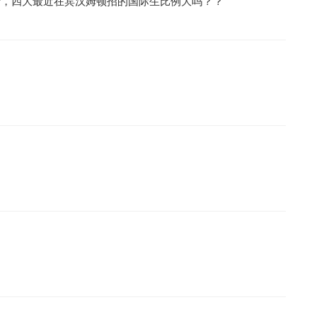
士，四大最近在宾汉姆顿招的国际生比例大吗？？