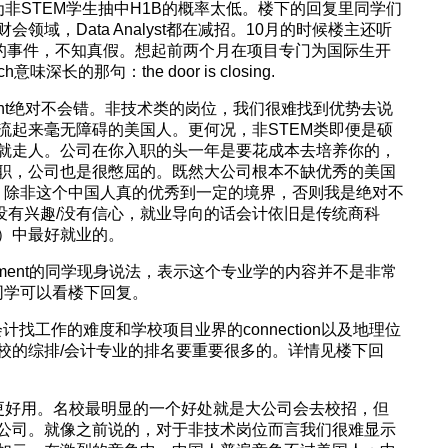
因为非STEM学生抽中H1B的概率太低。楼下的回复里同学们
域，Data Analyst都在减招。10月的时候楼主还听
ffer的事件，不知真假。想起前两个月在项目专门为国际生开
ch意味深长的那句：the door is closing.
quant绝对不会错。非技术类的岗位，我们很难找到优势去说
流起来毫无障碍的美国人。更何况，非STEM类即便是硕
签就走人。公司在你入职的头一年是要花成本去培养你的，
职，公司也是很憋屈的。既然大公司根本不缺优秀的美国
，除非这个中国人真的优秀到一定的境界，否则我是绝对不
nt没有兴趣/没有信心，就业导向的话会计依旧是传统商科
销）中最好就业的。
Management的同学现身说法，表示这个专业学的内容并不是非常
的同学可以看楼下回复。
会计找工作的难度和学校项目业界的connection以及地理位
校的综排/会计专业的排名要重要很多的。详情见楼下回
出身更好用。名校最明显的一个好处就是大公司会去校招，但
公司。就像之前说的，对于非技术岗位而言我们很难显示