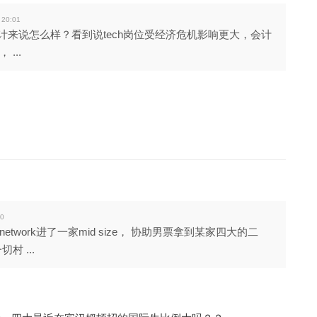
 20:01
计来说怎么样？看到说tech岗位受经济危机影响更大，会计
...
10
twork进了一家mid size， 协助男票拿到某家四大的二
村 ...