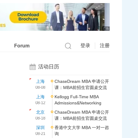
广告
登录
注册
Forum
活动日历
上海
ChaseDream MBA 申请公开
08-08
课：MBA前招生官圆桌交流
上海
Kellogg Full-Time MBA
08-12
Admissions&Networking
北京
ChaseDream MBA 申请公开
08-18
课：MBA前招生官圆桌交流
深圳
香港中文大学 MBA 一对一咨
08-21
询