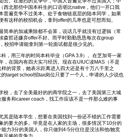
如云。在激烈的竞争中，中国人普遍竞争不过美国人；中
西北那些中国本科生的口语堪比native，他们一开口我
本普遍竞争不过美本。处于食物链底层的陆本同学，如果
有这样的校招机会，拿到offer的几率也是可想而知。
最简单的加减乘除都不会算，说话几乎就没有过逻辑（常
哲还嫌弃offer不好。而平时勤勤恳恳每次在group
人，校招申请能拿到第一轮面试都是很少见的。
科，用三年的时间本科毕业（GPA 3.9）。在芝加哥一家
，在国内有四大实习经历。现在在UIUC读MAS（不是
是这样的背景，她表示距离进入四大还是有十万八千里之
arget school招tax岗位只要了一个人，申请的人少说也
学校，去了全美最好的的商学院之一，去了美国第三大城
服务和career coach，找工作应该不是一件那么难的事
尤其是陆本学生，想要在美国找到一份还不错的工作需要
象的要大的多。毕竟是在人家的主场，很多情况下10分的
能力3分的美国人，你只做到4-5分往往是没法和他/她竞
具有足够的竞争力。